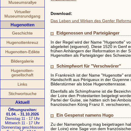
Museumsrallye
Virtueller
Download:
Museumsrundgang
Das Leben und Wirken des Genfer Reforma
Hugenotten
Eidgenossen und Parteigänger
Geschichte
In der Regel wird der Name "Hugenotte" 
Hugenottenkreuz
abgeleitet (eiguenot). Diese 1520 in Genf
frühen Anhängern der Reformation in der St
Hugenotten-Edikte
Hugenotten als Parteigänger des Schweizer 
Bildergalerie
Schimpfwort für "Verschwörer"
Hugenotten-
gesellschaft
In Frankreich ist der Name "Hugenotte" ers
Handschrift aus Périgueux in der Guyenn
Bilderstürmer als böse Hugenottenrasse.
Links
Ebenfalls als Schimpfname ist die Bezeich
Stichwortsuche
der Loire den Protestanten beigelegt worde
Partei der Guise, sie hätten sich bei Ambo
Aktuell
französischen König Franz II. verschworen
Öffnungszeiten:
01.04. - 31.10.2026
Ein Gespenst namens Hugo
Dienstag 11 - 17 Uhr
Mittwoch 11 - 17 Uhr
Zu der Namengebung mag beigetragen habe
Donnerstag geschlossen
der Loire) eine Sage von dem französisch