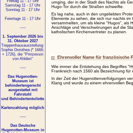
Freitag 11 - 17 Uhr
umging, der in der Stadt des Nachts als 
Samstag 11 - 17 Uhr
Hugo-Tor durch die Straßen schweifte.
Sonntag 11 - 17 Uhr
Es lag nahe, auch in den ungeliebten Prote
Feiertage 11 - 17 Uhr
Elemente zu sehen, die sich nur nachts i
versammelten, um als kleine "Hugos", als 
-----
Anschläge und Verschwörungen auf die Sta
katholischen Kirchenvertreter zu planen.
1. September 2026 bis
31. Oktober 2027
Treppenhausausstellung:
Sophie Dorothea (* 1666;
+ 1726), die "Prinzessin
Ehrenvoller Name für französische 
von Ahlden"
Wie immer die Entstehung des Begriffes "Hug
-----
Frankreich nach 1560 als Bezeichnung für 
Das Hugenotten-
In der Zeit der Hugenottenverfolgungen ve
Museum ist
Klang und wurde zu einem ehrenvollen Begr
behindertengerecht
ausgestattet mit
Fahrstuhl
und Behindertentoilette
Kartenzahlung möglich
-----
Das Deutsche
Hugenotten-Museum in