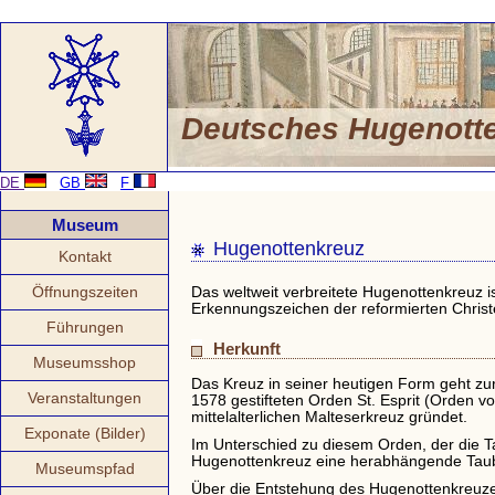
Deutsches Hugenot
DE
GB
F
Museum
Hugenottenkreuz
Kontakt
Öffnungszeiten
Das weltweit verbreitete Hugenottenkreuz i
Erkennungszeichen der reformierten Chris
Führungen
Herkunft
Museumsshop
Das Kreuz in seiner heutigen Form geht zur
Veranstaltungen
1578 gestifteten Orden St. Esprit (Orden v
mittelalterlichen Malteserkreuz gründet.
Exponate (Bilder)
Im Unterschied zu diesem Orden, der die T
Hugenottenkreuz eine herabhängende Taube 
Museumspfad
Über die Entstehung des Hugenottenkreuzes 