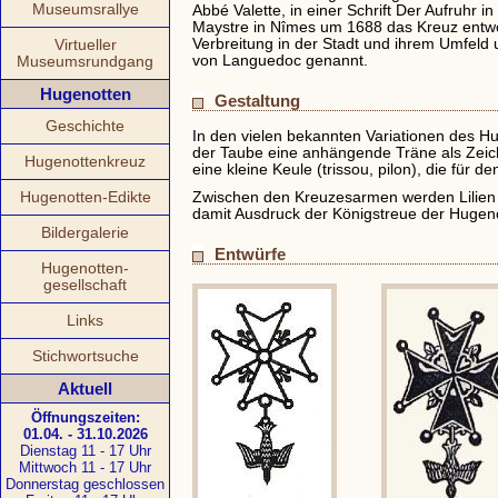
Museumsrallye
Abbé Valette, in einer Schrift Der Aufruhr
Maystre in Nîmes um 1688 das Kreuz entwor
Verbreitung in der Stadt und ihrem Umfeld
Virtueller
von Languedoc genannt.
Museumsrundgang
Hugenotten
Gestaltung
Geschichte
In den vielen bekannten Variationen des H
der Taube eine anhängende Träne als Zeich
Hugenottenkreuz
eine kleine Keule (trissou, pilon), die für 
Hugenotten-Edikte
Zwischen den Kreuzesarmen werden Lilien
damit Ausdruck der Königstreue der Hugen
Bildergalerie
Entwürfe
Hugenotten-
gesellschaft
Links
Stichwortsuche
Aktuell
Öffnungszeiten:
01.04. - 31.10.2026
Dienstag 11 - 17 Uhr
Mittwoch 11 - 17 Uhr
Donnerstag geschlossen