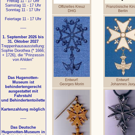
Freitag 11 - 17 Uhr
Samstag 11 - 17 Uhr
Offizielles Kreuz
Französische Kir
Sonntag 11 - 17 Uhr
DHG
Berlin
Feiertage 11 - 17 Uhr
-----
1. September 2026 bis
31. Oktober 2027
Treppenhausausstellung:
Sophie Dorothea (* 1666;
+ 1726), die "Prinzessin
von Ahlden"
-----
Das Hugenotten-
Entwurf:
Entwurf:
Museum ist
Georges Morin
Johannes Jax
behindertengerecht
ausgestattet mit
Fahrstuhl
und Behindertentoilette
Kartenzahlung möglich
-----
Das Deutsche
Hugenotten-Museum in