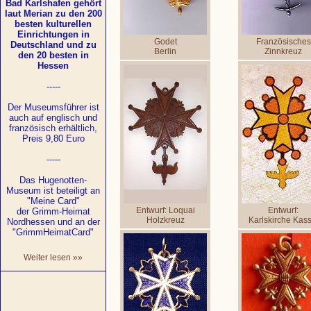
Bad Karlshafen gehört
laut Merian zu den 200
besten kulturellen
Einrichtungen in
Godet
Französisches
Deutschland und zu
Berlin
Zinnkreuz
den 20 besten in
Hessen
-----
Der Museumsführer ist
auch auf englisch und
französisch erhältlich,
Preis 9,80 Euro
-----
Das Hugenotten-
Museum ist beteiligt an
"Meine Card"
Entwurf: Loquai
Entwurf:
der Grimm-Heimat
Holzkreuz
Karlskirche Kass
Nordhessen und an der
"GrimmHeimatCard"
Weiter lesen »»