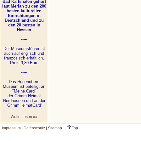
Bad Karlshafen gehört
laut Merian zu den 200
besten kulturellen
Einrichtungen in
Deutschland und zu
den 20 besten in
Hessen
-----
Der Museumsführer ist
auch auf englisch und
französisch erhältlich,
Preis 9,80 Euro
-----
Das Hugenotten-
Museum ist beteiligt an
"Meine Card"
der Grimm-Heimat
Nordhessen und an der
"GrimmHeimatCard"
Weiter lesen »»
Impressum
|
Datenschutz
|
Sitemap
Top