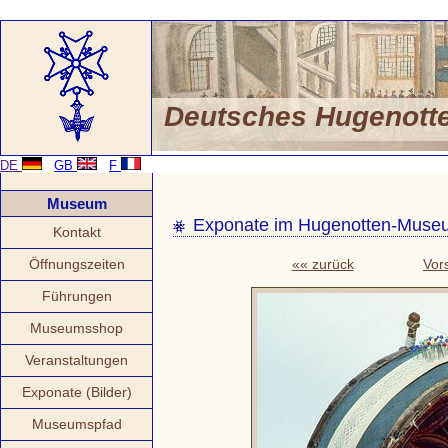
Deutsches Hugenot
DE
GB
F
Museum
Exponate im Hugenotten-Muse
Kontakt
Öffnungszeiten
«« zurück
Vor
Führungen
Museumsshop
Veranstaltungen
Exponate (Bilder)
Museumspfad