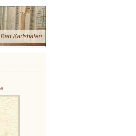
m
Bad Karlshafen
»»