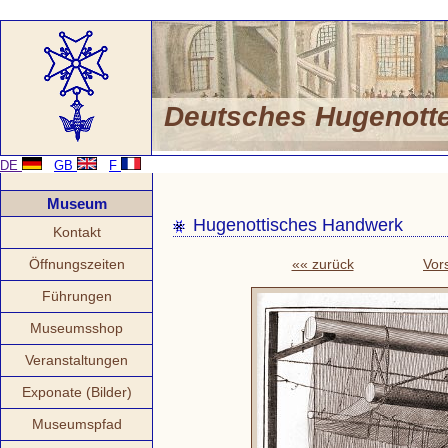
Deutsches Hugenot
DE
GB
F
Museum
Hugenottisches Handwerk
Kontakt
Öffnungszeiten
«« zurück
Vor
Führungen
Museumsshop
Veranstaltungen
Exponate (Bilder)
Museumspfad