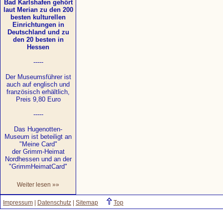
Bad Karlshafen gehört
laut Merian zu den 200
besten kulturellen
Einrichtungen in
Deutschland und zu
den 20 besten in
Hessen
-----
Der Museumsführer ist
auch auf englisch und
französisch erhältlich,
Preis 9,80 Euro
-----
Das Hugenotten-
Museum ist beteiligt an
"Meine Card"
der Grimm-Heimat
Nordhessen und an der
"GrimmHeimatCard"
Weiter lesen »»
Impressum
|
Datenschutz
|
Sitemap
Top