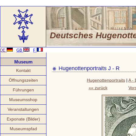
Deutsches Hugenot
DE
GB
F
Museum
Hugenottenportraits J - R
Kontakt
Öffnungszeiten
Hugenottenportraits
|
A - 
«« zurück
Vor
Führungen
Museumsshop
Veranstaltungen
Exponate (Bilder)
Museumspfad