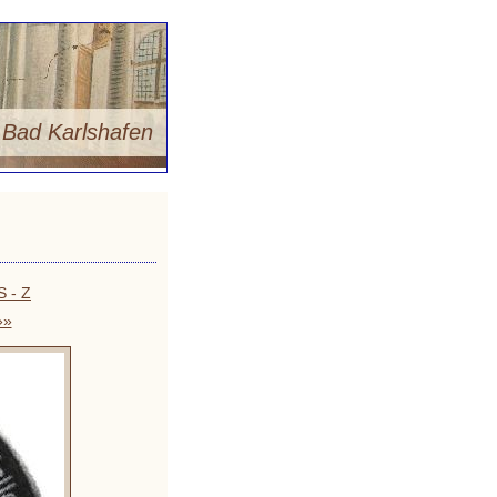
m
Bad Karlshafen
S - Z
»»