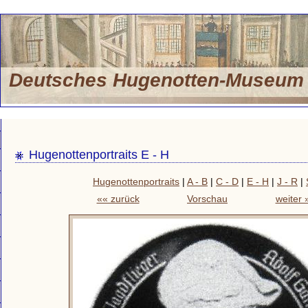
Deutsches Hugenotten-Museu
Hugenottenportraits E - H
Hugenottenportraits
|
A - B
|
C - D
|
E - H
|
J - R
|
«« zurück
Vorschau
weiter 