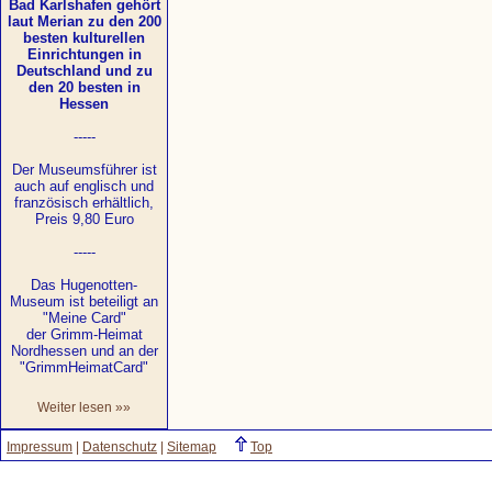
Bad Karlshafen gehört
laut Merian zu den 200
besten kulturellen
Einrichtungen in
Deutschland und zu
den 20 besten in
Hessen
-----
Der Museumsführer ist
auch auf englisch und
französisch erhältlich,
Preis 9,80 Euro
-----
Das Hugenotten-
Museum ist beteiligt an
"Meine Card"
der Grimm-Heimat
Nordhessen und an der
"GrimmHeimatCard"
Weiter lesen »»
Impressum
|
Datenschutz
|
Sitemap
Top