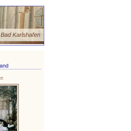
m
Bad Karlshafen
land
»»