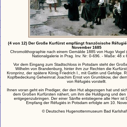
(4 von 12) Der Große Kurfürst empfängt französische Réfugi
November 1685
Chromolithographie nach einem Gemälde 1885 von Hugo Vogel 
Nationalgalerie in Prag. Inv. Nr: 0-696. - Maße: 48 x
Vor dem Eingang zum Stadtschloss in Potsdam steht der Große 
Wilhelm von Brandenburg, hinter ihm zur Rechten die Kurfürsti
Kronprinz, der spätere König Friedrich I., mit Gattin und Gefolge. 
Kopfbedeckung Geheimrat Joachim Ernst von Grumbkow, der dem
von Réfugiés vorstellt.
Ihnen voran geht ein Prediger, der den Hut abgezogen hat und sic
dem Großen Kurfürsten nähert, um ihm die Huldigung und den
entgegenzubringen. Der einer Sänfte entstiegene alte Herr ist D
Empfang der Réfugiés in Potsdam erfolgte am 10. Nov
© Deutsches Hugenottenmuseum Bad Karlsha