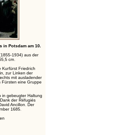
és in Potsdam am 10.
(1855-1934) aus der
 65,5 cm.
Kurfürst Friedrich
n, zur Linken der
Rechts mit ausladender
 Fürsten eine Gruppe
h in gebeugter Haltung
 Dank der Réfugiés
avid Ancillon. Der
ember 1685.
fen